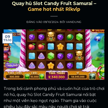
Quay hũ Slot Candy Fruit Samurai –
Game hot nhất Rikvip
ĐĂNG VÀO
09/10/2024
BỞI
VANDUNG
09
Th10
Trong bối cảnh phong phú và cuốn hút của trò chơi
nổ hũ, quay hũ Slot Candy Fruit Samurai nổi bật
như một viên kẹo ngọt ngào. Tham gia vào cuộc
phiêu lưu đầy sắc màu này, người chơi sẽ trải