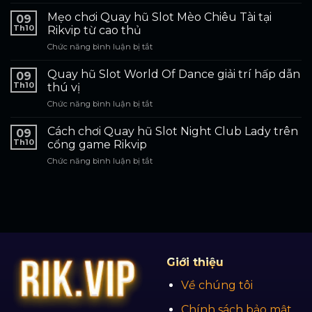
Quay
Đèn
hũ
Mẹo chơi Quay hũ Slot Mèo Chiêu Tài tại
Rồng
09
Slot
–
Th10
Rikvip từ cao thủ
Candy
Hướng
Chức năng bình luận bị tắt
ở
Fruit
dẫn
Mẹo
Samurai
mẹo
chơi
Quay hũ Slot World Of Dance giải trí hấp dẫn
–
09
săn
Quay
Game
Th10
thú vị
hũ
hũ
hot
hay
Chức năng bình luận bị tắt
ở
Slot
nhất
Quay
Mèo
Rikvip
hũ
Cách chơi Quay hũ Slot Night Club Lady trên
Chiêu
09
Slot
Tài
Th10
cổng game Rikvip
World
tại
Chức năng bình luận bị tắt
ở
Of
Rikvip
Cách
Dance
từ
chơi
giải
cao
Quay
trí
thủ
hũ
hấp
Slot
dẫn
Night
thú
Club
vị
Lady
Giới thiệu
trên
cổng
Về chúng tôi
game
Rikvip
Chính sách bảo mật