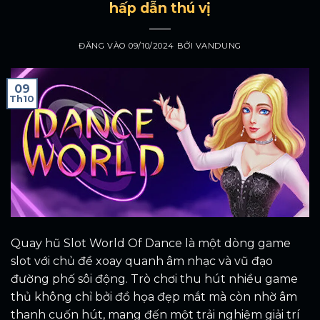
hấp dẫn thú vị
ĐĂNG VÀO
09/10/2024
BỞI
VANDUNG
09
Th10
Quay hũ Slot World Of Dance là một dòng game
slot với chủ đề xoay quanh âm nhạc và vũ đạo
đường phố sôi động. Trò chơi thu hút nhiều game
thủ không chỉ bởi đồ họa đẹp mắt mà còn nhờ âm
thanh cuốn hút, mang đến một trải nghiệm giải trí