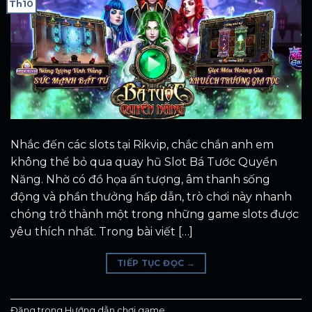
Th10
Nhắc đến các slots tại Rikvip, chắc chắn anh em
không thể bỏ qua quay hũ Slot Bá Tước Quyền
Năng. Nhờ có đồ họa ấn tượng, âm thanh sống
động và phần thưởng hấp dẫn, trò chơi này nhanh
chóng trở thành một trong những game slots được
yêu thích nhất. Trong bài viết […]
TIẾP TỤC ĐỌC
→
Đăng trong
Hướng dẫn chơi game