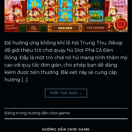
Để hưởng ứng không khí lễ hội Trung Thu, Rikvip
đã giới thiệu trò chơi quay hũ Slot Phá Cỗ Đèn
Rồng. Đây là một trò chơi nổ hũ mang tính thẩm mỹ
cao với quy tắc đơn giản, cho phép bạn dễ dàng
kiếm được tiền thưởng. Bài viết này sẽ cung cấp
hướng […]
TIẾP TỤC ĐỌC
→
Đăng trong
Hướng dẫn chơi game
HƯỚNG DẪN CHƠI GAME