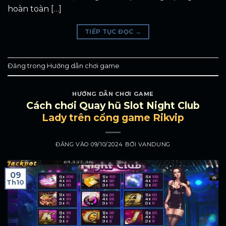
hoàn toàn […]
TIẾP TỤC ĐỌC
→
Đăng trong
Hướng dẫn chơi game
HƯỚNG DẪN CHƠI GAME
Cách chơi Quay hũ Slot Night Club
Lady trên cổng game Rikvip
ĐĂNG VÀO
09/10/2024
BỞI
VANDUNG
09
Th10