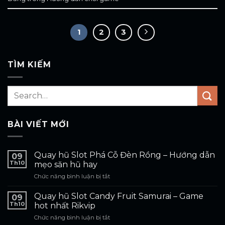
1
2
3
TÌM KIẾM
BÀI VIẾT MỚI
Quay hũ Slot Phá Cỗ Đèn Rồng – Hướng dẫn
09
Th10
mẹo săn hũ hay
Chức năng bình luận bị tắt
ở
Quay
hũ
Quay hũ Slot Candy Fruit Samurai – Game
09
Slot
Th10
hot nhất Rikvip
Phá
Chức năng bình luận bị tắt
ở
Cỗ