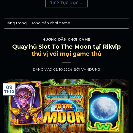
TIẾP TỤC ĐỌC
→
Đăng trong
Hướng dẫn chơi game
HƯỚNG DẪN CHƠI GAME
Quay hũ Slot To The Moon tại Rikvip
thú vị với mọi game thủ
ĐĂNG VÀO
09/10/2024
BỞI
VANDUNG
09
Th10