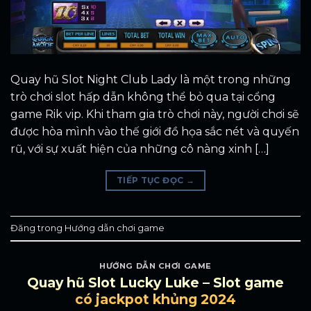
Quay hũ Slot Night Club Lady là một trong những
trò chơi slot hấp dẫn không thể bỏ qua tại cổng
game Rik vip. Khi tham gia trò chơi này, người chơi sẽ
được hòa mình vào thế giới đồ họa sắc nét và quyến
rũ, với sự xuất hiện của những cô nàng xinh […]
TIẾP TỤC ĐỌC
→
Đăng trong
Hướng dẫn chơi game
HƯỚNG DẪN CHƠI GAME
Quay hũ Slot Lucky Luke – Slot game
có jackpot khủng 2024