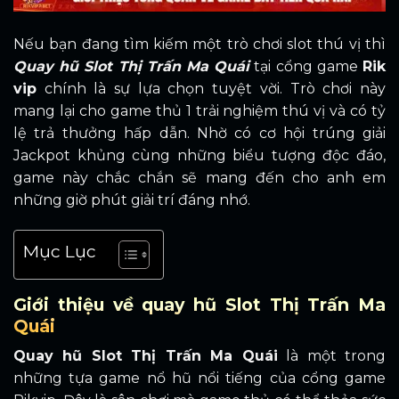
Nếu bạn đang tìm kiếm một trò chơi slot thú vị thì
Quay hũ Slot Thị Trấn Ma Quái
tại cổng game
Rik
vip
chính là sự lựa chọn tuyệt vời. Trò chơi này
mang lại cho game thủ 1 trải nghiệm thú vị và có tỷ
lệ trả thưởng hấp dẫn. Nhờ có cơ hội trúng giải
Jackpot khủng cùng những biểu tượng độc đáo,
game này chắc chắn sẽ mang đến cho anh em
những giờ phút giải trí đáng nhớ.
Mục Lục
Giới thiệu về quay hũ Slot Thị Trấn Ma
Quái
Quay hũ Slot Thị Trấn Ma Quái
là một trong
những tựa game nổ hũ nổi tiếng của cổng game