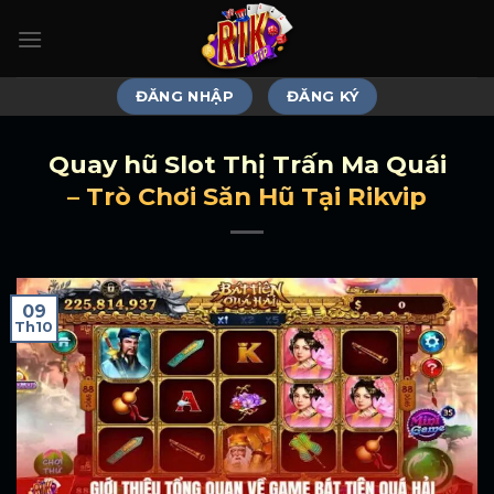
Bỏ
qua
nội
dung
ĐĂNG NHẬP
ĐĂNG KÝ
Quay hũ Slot Thị Trấn Ma Quái
– Trò Chơi Săn Hũ Tại Rikvip
09
Th10