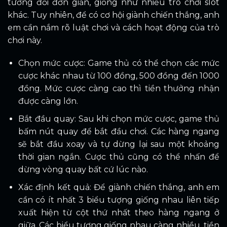
tương đối đơn giản, giống như nhiều trò chơi slot
khác. Tuy nhiên, để có cơ hội giành chiến thắng, anh
em cần nắm rõ luật chơi và cách hoạt động của trò
chơi này.
Chọn mức cược: Game thủ có thể chọn các mức
cược khác nhau từ 100 đồng, 500 đồng đến 1000
đồng. Mức cược càng cao thì tiền thưởng nhận
được càng lớn.
Bắt đầu quay: Sau khi chọn mức cược, game thủ
bấm nút quay để bắt đầu chơi. Các hàng ngang
sẽ bắt đầu xoay và tự dừng lại sau một khoảng
thời gian ngắn. Cược thủ cũng có thể nhấn để
dừng vòng quay bất cứ lúc nào.
Xác định kết quả: Để giành chiến thắng, anh em
cần có ít nhất 3 biểu tượng giống nhau liên tiếp
xuất hiện từ cột thứ nhất theo hàng ngang ở
giữa. Các biểu tượng giống nhau càng nhiều, tiền