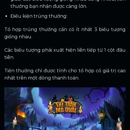
thưởng bạn nhận được càng lớn.
Điều kiện trúng thưởng:
Tổ hợp trúng thưởng cần có ít nhất 3 biểu tượng
giống nhau.
Các biểu tượng phải xuất hiện liên tiếp từ 1 cột đầu
tiên.
Tiền thưởng chỉ được tính cho tổ hợp có giá trị cao
nhất trên một dòng thanh toán.