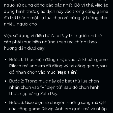
người sử dụng đông đảo bậc nhất. Bởi vì thế, việc áp
dụng hình thức giao dịch này vào trong cổng game
đã trở thành một sự lựa chọn vô cùng lý tưởng cho
nhiều người chơi.
Việc sử dụng ví điện tử Zalo Pay thì người chơi sẽ
cần phải thực hiện những thao tác chính theo
hướng dẫn dưới đây:
Bước 1: Thực hiện đăng nhập vào tài khoản game
Rikvip mà anh em đã đăng ký tại cổng game, sau
đó nhấn chọn vào mục “
Nạp tiền
”.
Bước 2: Trong mục này các bet thủ lựa chọn
nhấn chọn vào “Ví điện tử”, sau đó chọn hình
thức nạp bằng Zalo Pay.
Bước 3: Giao diện sẽ chuyển hướng sang mã QR
của cổng game Rikvip. Anh em quét mã và nhập