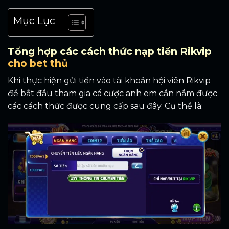
Mục Lục
Tổng hợp các cách thức nạp tiền Rikvip
cho bet thủ
Khi thực hiện gửi tiền vào tài khoản hội viên Rikvip
để bắt đầu tham gia cá cược anh em cần nắm được
các cách thức được cung cấp sau đây. Cụ thể là: