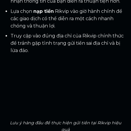
nhận thông tin của bạn diễn ra thuận tiện hơn.
Lựa chọn
nạp tiền
Rikvip vào giờ hành chính để
các giao dịch có thể diễn ra một cách nhanh
chóng và thuận lợi.
Truy cập vào đúng địa chỉ của Rikvip chính thức
để tránh gặp tình trạng gửi tiền sai địa chỉ và bị
lừa đảo.
Lưu ý hàng đầu để thực hiện gửi tiền tại Rikvip hiệu
quả