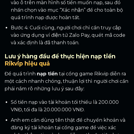
vào ô trên màn hình số tiền muốn nạp, sau đó
nhấn chọn vào mục “Xác nhận” để cho toàn bộ
quá trình nạp được hoàn tất.
Bước 4: Cuối cùng, người chơi chỉ cần truy cập
vào ứng dụng ví điện tử Zalo Pay, quét mã code
và xác định là đã thanh toán.
Lưu ý hàng đầu để thực hiện nạp tiền
Rikvip hiệu quả
Để quá trình
nạp tiền
tại cổng game Rikvip diễn ra
một cách nhanh chóng, thuận lợi thì người chơi cần
phải nắm rõ những lưu ý sau đây:
Số tiền nạp vào tài khoản tối thiểu là 200.000
VNĐ, tối đa là 20.000.000 VNĐ.
Anh em cần dùng tên thật để chuyển khoản và
đăng ký tài khoản tại cổng game để việc xác