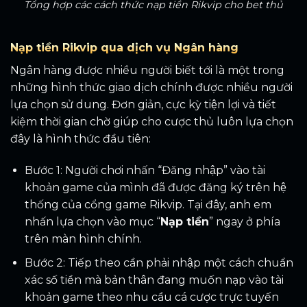
Tổng hợp các cách thức nạp tiền Rikvip cho bet thủ
Nạp tiền Rikvip qua dịch vụ Ngân hàng
Ngân hàng được nhiều người biết tới là một trong
những hình thức giao dịch chính được nhiều người
lựa chọn sử dung. Đơn giản, cực kỳ tiện lợi và tiết
kiệm thời gian chờ giúp cho cược thủ luôn lựa chọn
đây là hình thức đầu tiên:
Bước 1: Người chơi nhấn “Đăng nhập” vào tài
khoản game của mình đã được đăng ký trên hệ
thống của cổng game Rikvip. Tại đây, anh em
nhấn lựa chọn vào mục “
Nạp tiền
” ngay ở phía
trên màn hình chính.
Bước 2: Tiếp theo cần phải nhập một cách chuẩn
xác số tiền mà bản thân đang muốn nạp vào tài
khoản game theo nhu cầu cá cược trực tuyến