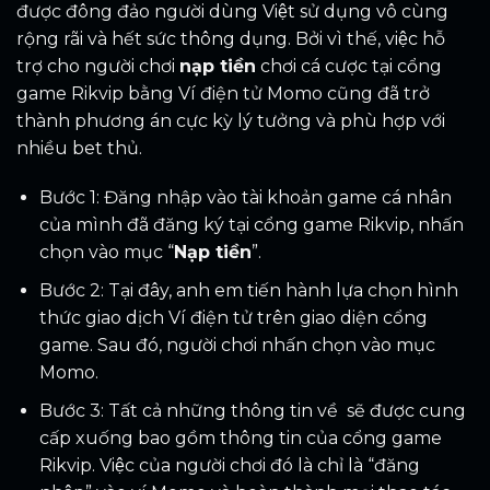
được đông đảo người dùng Việt sử dụng vô cùng
rộng rãi và hết sức thông dụng. Bởi vì thế, việc hỗ
trợ cho người chơi
nạp tiền
chơi cá cược tại cổng
game Rikvip bằng Ví điện tử Momo cũng đã trở
thành phương án cực kỳ lý tưởng và phù hợp với
nhiều bet thủ.
Bước 1: Đăng nhập vào tài khoản game cá nhân
của mình đã đăng ký tại cổng game Rikvip, nhấn
chọn vào mục “
Nạp tiền
”.
Bước 2: Tại đây, anh em tiến hành lựa chọn hình
thức giao dịch Ví điện tử trên giao diện cổng
game. Sau đó, người chơi nhấn chọn vào mục
Momo.
Bước 3: Tất cả những thông tin về sẽ được cung
cấp xuống bao gồm thông tin của cổng game
Rikvip. Việc của người chơi đó là chỉ là “đăng